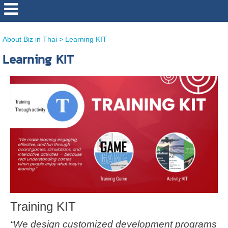
http://www.bizinthai.com/
About Biz in Thai
>
Learning KIT
Learning KIT
Training KIT
“We design customized development programs