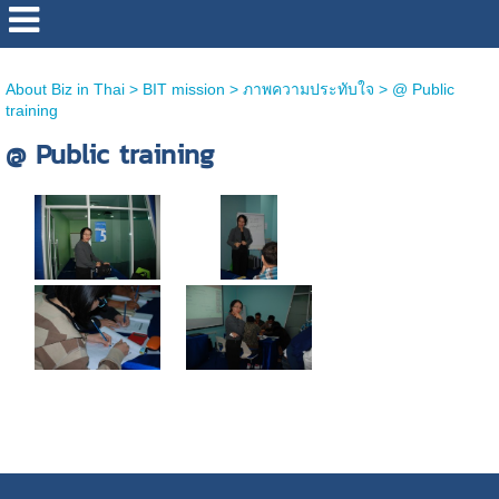
http://www.bizinthai.com/
About Biz in Thai
>
BIT mission
>
ภาพความประทับใจ
>
@ Public
training
@ Public training